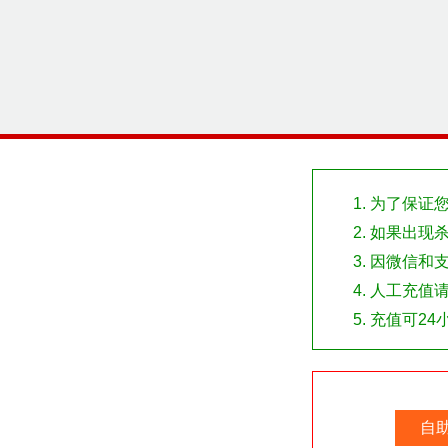
为了保证
如果出现
因微信和
人工充值
充值可24
自