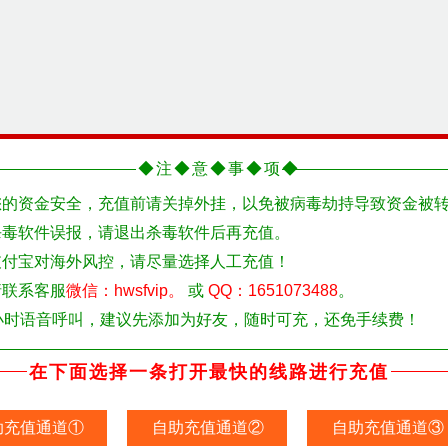
◆注◆意◆事◆项◆
您的资金安全，充值前请关掉外挂，以免被病毒劫持导致资金被
杀毒软件误报，请退出杀毒软件后再充值。
支付宝对海外风控，请尽量选择人工充值！
请联系客服
微信：hwsfvip。
或
QQ：1651073488
。
小时语音呼叫，建议先添加为好友，随时可充，还免手续费！
在下面选择一条打开最快的线路进行充值
助充值通道①
自助充值通道②
自助充值通道③