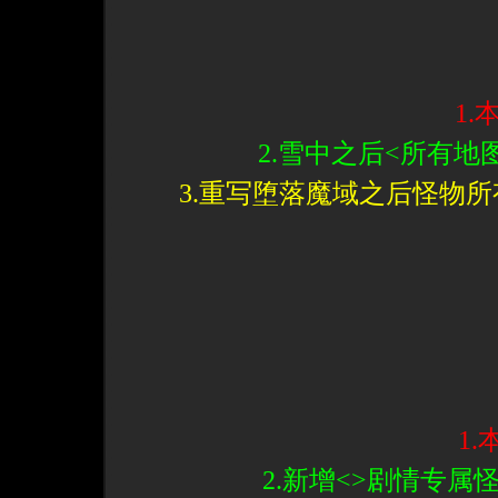
1
2.雪中之后<所有地
3.重写堕落魔域之后怪物
1
2.新增<>剧情专属