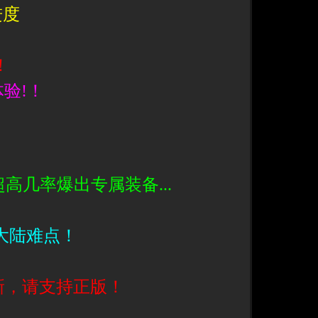
进度
！
体验!！
！
超高几率爆出专属装备...
大陆难点！
新，请支持正版！