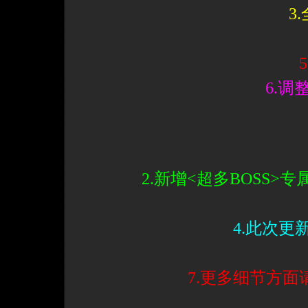
3
6.调
2.新增<超多BOSS>
4.此次
7.更多细节方