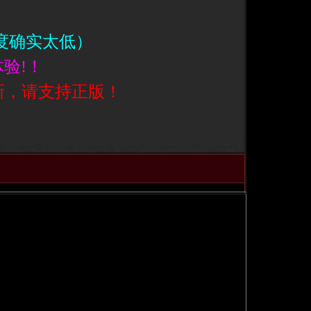
度确实太低）
体验!！
新，请支持正版！