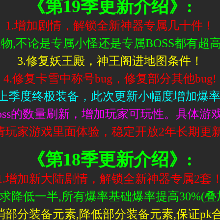
《第19季更新介绍》:
1.增加剧情，解锁全新神器专属几十件！
怪物,不论是专属小怪还是专属BOSS都有超高
3.修复妖王殿，神王阁进地图条件！
4.修复卡雪中称号bug，修复部分其他bug!
.上季度终极装备，此次更新小幅度增加爆
boss的数量刷新，增加玩家可玩性。具体游
面请玩家游戏里面体验，稳定开放2年长期更
《第18季更新介绍》:
1.增加新大陆剧情，解锁全新神器专属2套
求降低一半,所有爆率基础爆率提高30%(叠加
取消部分装备元素,降低部分装备元素,保证pk