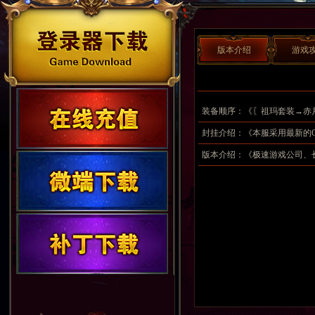
版本介绍
游戏
装备顺序：《〖祖玛套装→赤
→〖王者套装〗→〖极速套装
封挂介绍：《本服采用最新的
版本介绍：《极速游戏公司、
戏！！》